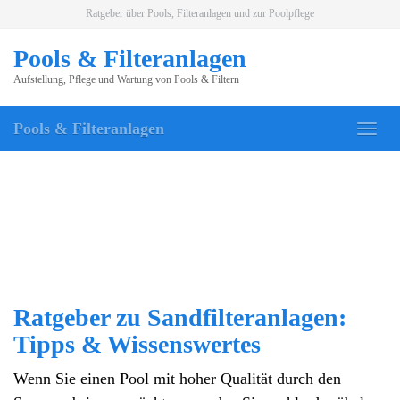
Skip
Ratgeber über Pools, Filteranlagen und zur Poolpflege
to
main
Pools & Filteranlagen
content
Aufstellung, Pflege und Wartung von Pools & Filtern
Pools & Filteranlagen
Togg
navig
Ratgeber zu Sandfilteranlagen:
Tipps & Wissenswertes
W
enn Sie einen Pool mit hoher Qualität durch den