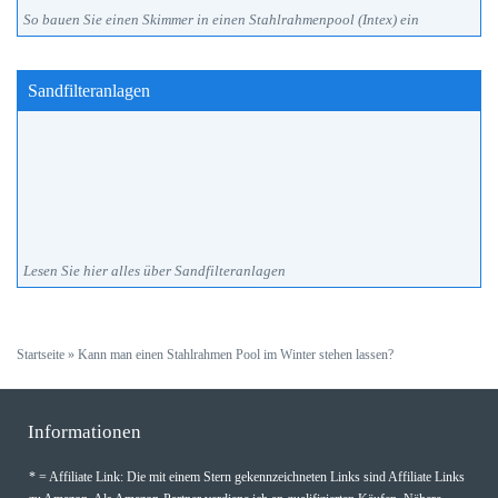
So bauen Sie einen Skimmer in einen Stahlrahmenpool (Intex) ein
Sandfilteranlagen
Lesen Sie hier alles über Sandfilteranlagen
Startseite
»
Kann man einen Stahlrahmen Pool im Winter stehen lassen?
Informationen
* = Affiliate Link: Die mit einem Stern gekennzeichneten Links sind Affiliate Links