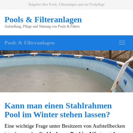
Skip
Ratgeber über Pools, Filteranlagen und zur Poolpflege
to
main
Pools & Filteranlagen
content
Aufstellung, Pflege und Wartung von Pools & Filtern
Pools & Filteranlagen
Togg
navig
Kann man einen Stahlrahmen
Pool im Winter stehen lassen?
Eine wichtige Frage unter Besitzern von Aufstellbecken