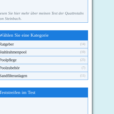
esen Sie hier mehr über meinen Test der Quattrotabs
on Steinbach.
Wählen Sie eine Kategorie
Ratgeber
(14)
Stahlrahmenpool
(10)
Poolpflege
(25)
Poolzubehör
(7)
Sandfilteranlagen
(11)
Teststreifen im Test