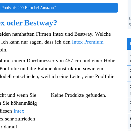
 Pools bis 200 Euro bei Amazon*
L
tex oder Bestway?
S
 beiden namhaften Firmen Intex und Bestway. Welche
. Ich kann nur sagen, dass ich den
Intex Premium
bin.
ool mit einem Durchmesser von 457 cm und einer Höhe
 Poolfolie und die Rahmenkonstruktion sowie ein
odell entschieden, weil ich eine Leiter, eine Poolfolie
icht und wenn Sie
Keine Produkte gefunden.
en Sie höhenmäßig
diesen
Intex
x sehr zufrieden
r darauf