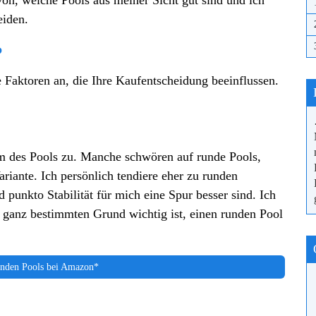
von, welche Pools aus meiner Sicht gut sind und ich
eiden.
?
 Faktoren an, die Ihre Kaufentscheidung beeinflussen.
m des Pools zu. Manche schwören auf runde Pools,
iante. Ich persönlich tendiere eher zu runden
d punkto Stabilität für mich eine Spur besser sind. Ich
 ganz bestimmten Grund wichtig ist, einen runden Pool
nden Pools bei Amazon*